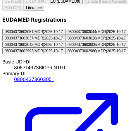
US (FDA)
UK (MHRA)
EU (EUDAMED)
8
Canada (Health Canada)
AU (TGA)
Literature
EUDAMED Registration
s
08004373603051
(
MDR
)
2025-10-17
08004373603044
(
MDR
)
2025-10-17
08004373603037
(
MDR
)
2025-10-17
08004373603020
(
MDR
)
2025-10-17
08004373603013
(
MDR
)
2025-10-17
08004373603006
(
MDR
)
2025-10-17
08004373602993
(
MDR
)
2025-10-17
08004373602986
(
MDR
)
2025-10-17
Basic UDI-DI
805714973BIOPRINT9T
Primary DI
08004373603051