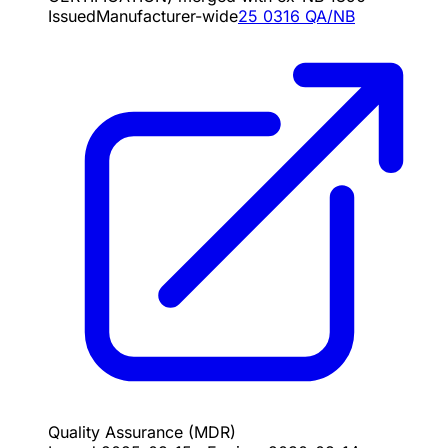
Issued
Manufacturer-wide
25 0316 QA/NB
Quality Assurance
(MDR)