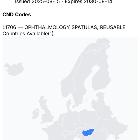
Issued
2025-08-15
·
Expires
2030-08-14
CND Codes
L1706
— OPHTHALMOLOGY SPATULAS, REUSABLE
Countries Available
(
1
)