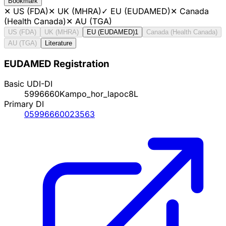
Bookmark
✕
US (FDA)
✕
UK (MHRA)
✓
EU (EUDAMED)
✕
Canada
(Health Canada)
✕
AU (TGA)
US (FDA)
UK (MHRA)
EU (EUDAMED)
1
Canada (Health Canada)
AU (TGA)
Literature
EUDAMED Registration
Basic UDI-DI
5996660Kampo_hor_lapoc8L
Primary DI
05996660023563