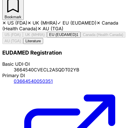
Bookmark
✕
US (FDA)
✕
UK (MHRA)
✓
EU (EUDAMED)
✕
Canada
(Health Canada)
✕
AU (TGA)
US (FDA)
UK (MHRA)
EU (EUDAMED)
1
Canada (Health Canada)
AU (TGA)
Literature
EUDAMED Registration
Basic UDI-DI
3664540CVECL2ASQDT02YB
Primary DI
03664540050351