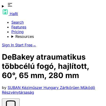
HaRi
Search
Features
Pricing
Resources
Sign In
Start Free
→
DeBakey atraumatikus
többcélú fogó, hajlított,
60°, 65 mm, 280 mm
by
SUBAN Kéziműszer Hungary Zártkörűen Működő
Részvénytársaság