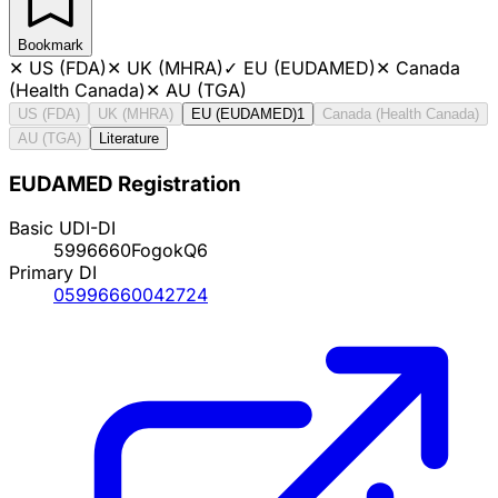
Bookmark
✕
US (FDA)
✕
UK (MHRA)
✓
EU (EUDAMED)
✕
Canada
(Health Canada)
✕
AU (TGA)
US (FDA)
UK (MHRA)
EU (EUDAMED)
1
Canada (Health Canada)
AU (TGA)
Literature
EUDAMED Registration
Basic UDI-DI
5996660FogokQ6
Primary DI
05996660042724