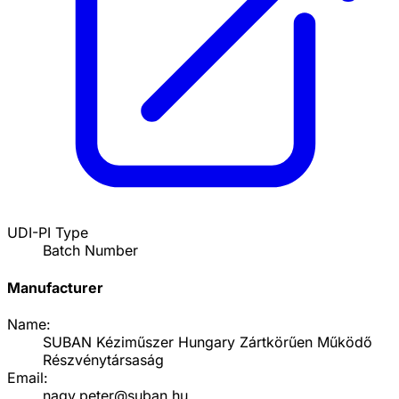
UDI-PI Type
Batch Number
Manufacturer
Name:
SUBAN Kéziműszer Hungary Zártkörűen Működő
Részvénytársaság
Email:
nagy.peter@suban.hu