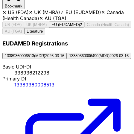
Bookmark
✕
US (FDA)
✕
UK (MHRA)
✓
EU (EUDAMED)
✕
Canada
(Health Canada)
✕
AU (TGA)
US (FDA)
UK (MHRA)
EU (EUDAMED)
2
Canada (Health Canada)
AU (TGA)
Literature
EUDAMED Registration
s
13389360006513
(
MDR
)
2026-03-16
13389360006490
(
MDR
)
2026-03-16
Basic UDI-DI
338936212298
Primary DI
13389360006513