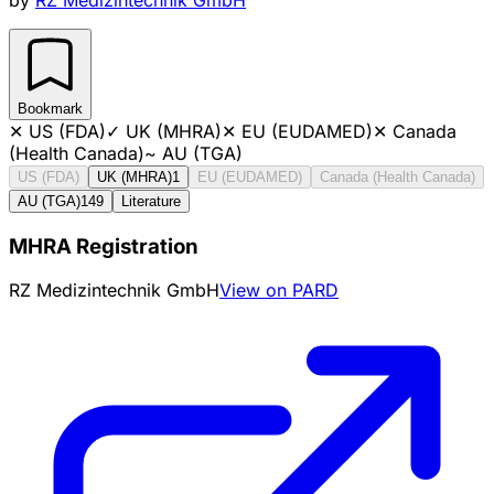
Bookmark
✕
US (FDA)
✓
UK (MHRA)
✕
EU (EUDAMED)
✕
Canada
(Health Canada)
~
AU (TGA)
US (FDA)
UK (MHRA)
1
EU (EUDAMED)
Canada (Health Canada)
AU (TGA)
149
Literature
MHRA Registration
RZ Medizintechnik GmbH
View on PARD