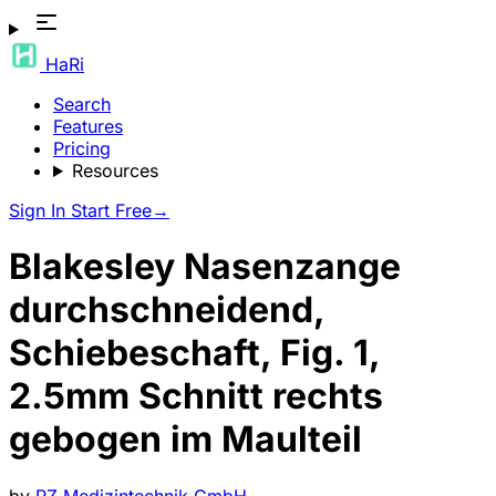
HaRi
Search
Features
Pricing
Resources
Sign In
Start Free
→
Blakesley Nasenzange
durchschneidend,
Schiebeschaft, Fig. 1,
2.5mm Schnitt rechts
gebogen im Maulteil
by
RZ Medizintechnik GmbH