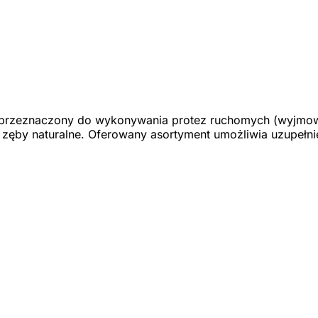
 przeznaczony do wykonywania protez ruchomych (wyjmow
ą zęby naturalne. Oferowany asortyment umożliwia uzupełn