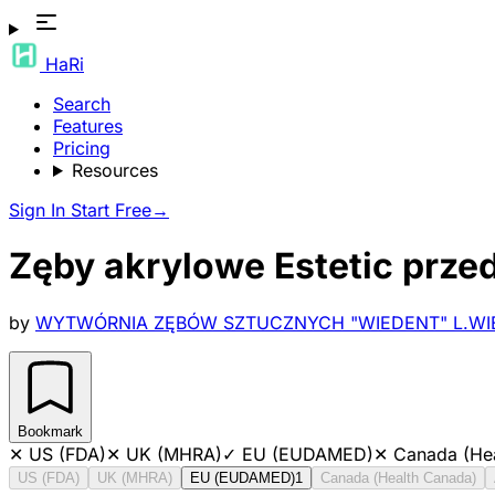
HaRi
Search
Features
Pricing
Resources
Sign In
Start Free
→
Zęby akrylowe Estetic przed
by
WYTWÓRNIA ZĘBÓW SZTUCZNYCH "WIEDENT" L.WIE
Bookmark
✕
US (FDA)
✕
UK (MHRA)
✓
EU (EUDAMED)
✕
Canada (He
US (FDA)
UK (MHRA)
EU (EUDAMED)
1
Canada (Health Canada)