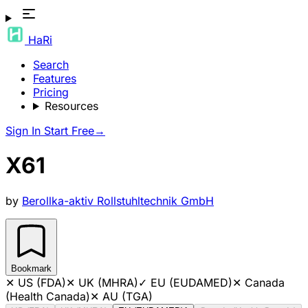
HaRi
Search
Features
Pricing
Resources
Sign In
Start Free
→
X61
by
Berollka-aktiv Rollstuhltechnik GmbH
Bookmark
✕
US (FDA)
✕
UK (MHRA)
✓
EU (EUDAMED)
✕
Canada
(Health Canada)
✕
AU (TGA)