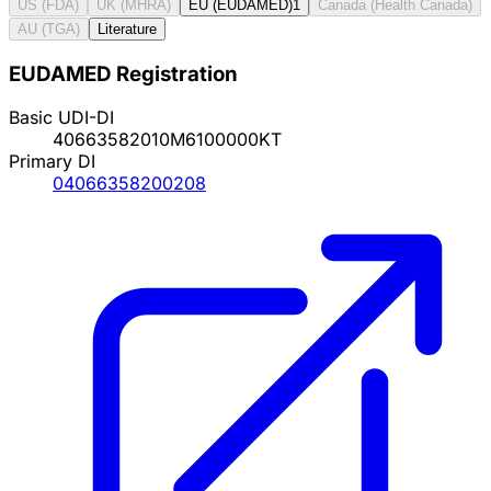
US (FDA)
UK (MHRA)
EU (EUDAMED)
1
Canada (Health Canada)
AU (TGA)
Literature
EUDAMED Registration
Basic UDI-DI
40663582010M6100000KT
Primary DI
04066358200208