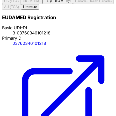
US (FDA)
UK (MHRA)
EU (EUDAMED)
1
Canada (Health Canada)
AU (TGA)
Literature
EUDAMED Registration
Basic UDI-DI
B-03760346101218
Primary DI
03760346101218