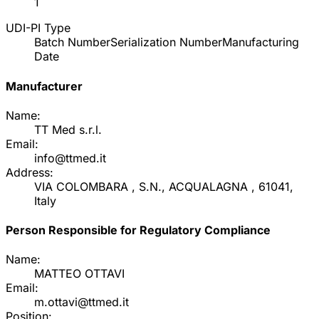
1
UDI-PI Type
Batch Number
Serialization Number
Manufacturing
Date
Manufacturer
Name:
TT Med s.r.l.
Email:
info@ttmed.it
Address:
VIA COLOMBARA , S.N., ACQUALAGNA , 61041,
Italy
Person Responsible for Regulatory Compliance
Name:
MATTEO OTTAVI
Email:
m.ottavi@ttmed.it
Position: