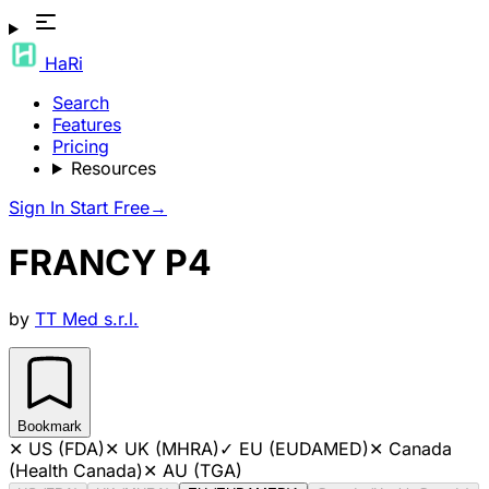
HaRi
Search
Features
Pricing
Resources
Sign In
Start Free
→
FRANCY P4
by
TT Med s.r.l.
Bookmark
✕
US (FDA)
✕
UK (MHRA)
✓
EU (EUDAMED)
✕
Canada
(Health Canada)
✕
AU (TGA)