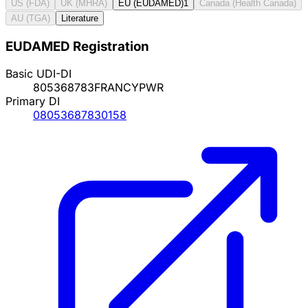
US (FDA)
UK (MHRA)
EU (EUDAMED)
1
Canada (Health Canada)
AU (TGA)
Literature
EUDAMED Registration
Basic UDI-DI
805368783FRANCYPWR
Primary DI
08053687830158