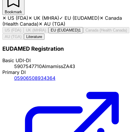
Bookmark
✕
US (FDA)
✕
UK (MHRA)
✓
EU (EUDAMED)
✕
Canada
(Health Canada)
✕
AU (TGA)
US (FDA)
UK (MHRA)
EU (EUDAMED)
1
Canada (Health Canada)
AU (TGA)
Literature
EUDAMED Registration
Basic UDI-DI
5907547710AlmamissZA43
Primary DI
05906508934364