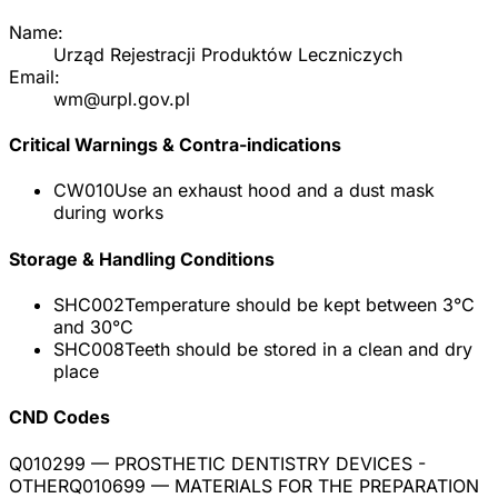
Name:
Urząd Rejestracji Produktów Leczniczych
Email:
wm@urpl.gov.pl
Critical Warnings & Contra-indications
CW010
Use an exhaust hood and a dust mask
during works
Storage & Handling Conditions
SHC002
Temperature should be kept between 3°C
and 30°C
SHC008
Teeth should be stored in a clean and dry
place
CND Codes
Q010299
— PROSTHETIC DENTISTRY DEVICES -
OTHER
Q010699
— MATERIALS FOR THE PREPARATION