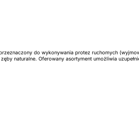
 przeznaczony do wykonywania protez ruchomych (wyjmow
ą zęby naturalne. Oferowany asortyment umożliwia uzupełn