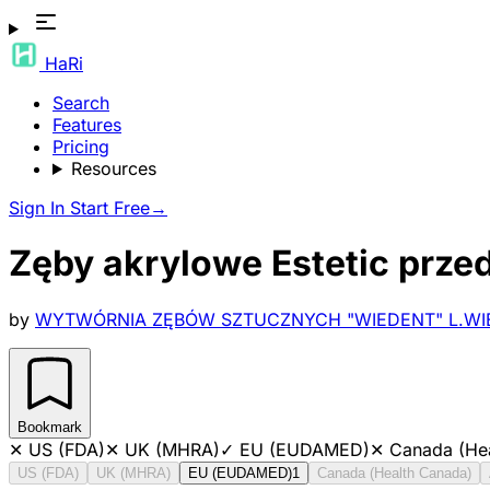
HaRi
Search
Features
Pricing
Resources
Sign In
Start Free
→
Zęby akrylowe Estetic przed
by
WYTWÓRNIA ZĘBÓW SZTUCZNYCH "WIEDENT" L.WIE
Bookmark
✕
US (FDA)
✕
UK (MHRA)
✓
EU (EUDAMED)
✕
Canada (He
US (FDA)
UK (MHRA)
EU (EUDAMED)
1
Canada (Health Canada)