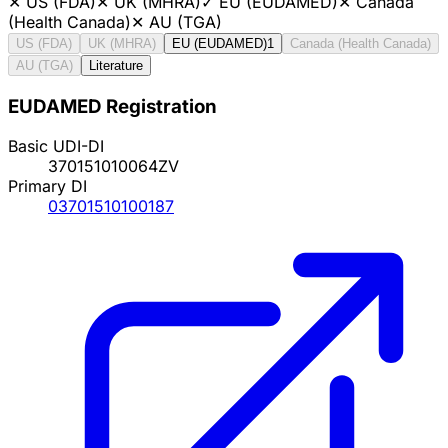
✕
US (FDA)
✕
UK (MHRA)
✓
EU (EUDAMED)
✕
Canada
(Health Canada)
✕
AU (TGA)
US (FDA)
UK (MHRA)
EU (EUDAMED)
1
Canada (Health Canada)
AU (TGA)
Literature
EUDAMED Registration
Basic UDI-DI
370151010064ZV
Primary DI
03701510100187