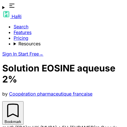
HaRi
Search
Features
Pricing
Resources
Sign In
Start Free
→
Solution EOSINE aqueuse
2%
by
Coopération pharmaceutique française
Bookmark