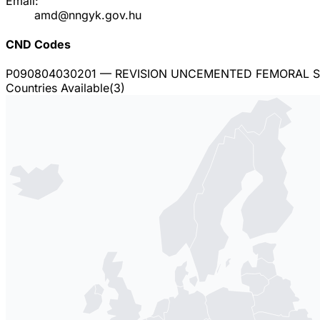
Email:
amd@nngyk.gov.hu
CND Codes
P090804030201
— REVISION UNCEMENTED FEMORAL S
Countries Available
(
3
)