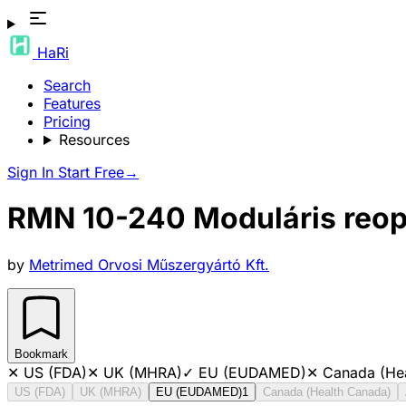
HaRi
Search
Features
Pricing
Resources
Sign In
Start Free
→
RMN 10-240 Moduláris reop.
by
Metrimed Orvosi Műszergyártó Kft.
Bookmark
✕
US (FDA)
✕
UK (MHRA)
✓
EU (EUDAMED)
✕
Canada (He
US (FDA)
UK (MHRA)
EU (EUDAMED)
1
Canada (Health Canada)