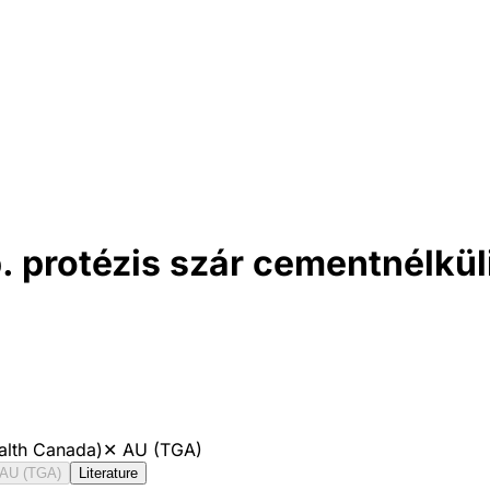
 protézis szár cementnélkül
alth Canada)
✕
AU (TGA)
AU (TGA)
Literature